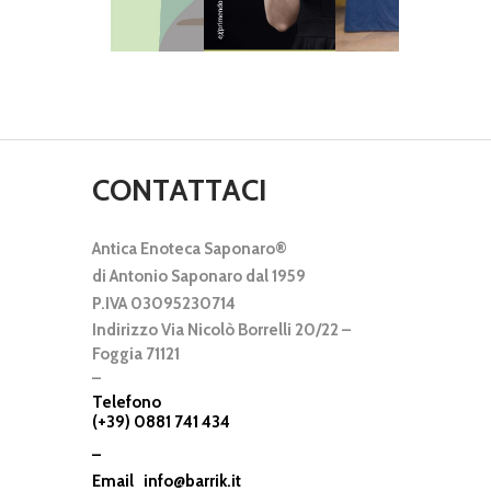
CONTATTACI
Antica Enoteca Saponaro®
di Antonio Saponaro dal 1959
P.IVA 03095230714
Indirizzo Via Nicolò Borrelli 20/22 –
Foggia 71121
–
Telefono
(+39) 0881 741 434
–
Email
info@barrik.it