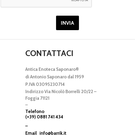
INVIA
CONTATTACI
Antica Enoteca Saponaro®
di Antonio Saponaro dal 1959
P.IVA 03095230714
Indirizzo Via Nicolò Borrelli 20/22 –
Foggia 71121
–
Telefono
(+39) 0881 741 434
–
Email
info@barrik.it