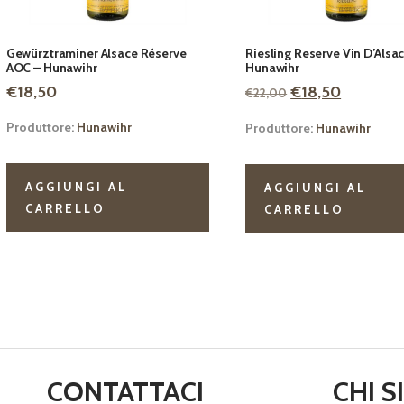
Gewürztraminer Alsace Réserve
Riesling Reserve Vin D’Alsac
AOC – Hunawihr
Hunawihr
Il
Il
€
18,50
€
18,50
€
22,00
prezzo
prezzo
Produttore:
Hunawihr
Produttore:
Hunawihr
originale
attuale
era:
è:
€22,00.
€18,50.
AGGIUNGI AL
AGGIUNGI AL
CARRELLO
CARRELLO
CONTATTACI
CHI 