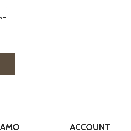
e –
SIAMO
ACCOUNT