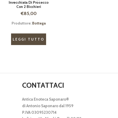
Invecchiata Di Prosecco
Con 2 Bicchieri
€
85,00
Produttore:
Bottega
LEGGI TUTTO
CONTATTACI
Antica Enoteca Saponaro®
di Antonio Saponaro dal 1959
P.IVA 03095230714