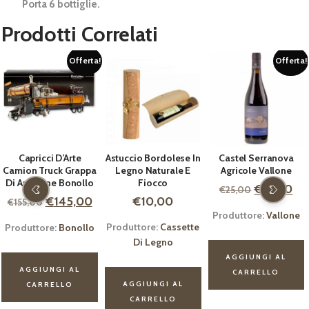
Porta 6 bottiglie.
Prodotti Correlati
!
Offerta!
Offerta
Astuccio Bordolese In
Castel Serranova
Vincotto – Mosto
Legno Naturale E
Agricole Vallone
Cotto
Fiocco
Il
Il
Il
Il
€
14,50
€
14,00
€
25,00
€
16,50
€
10,00
prezzo
prezzo
prezzo
pr
rezzo
Produttore:
Vallone
Produttore:
Borgo
originale
attuale
originale
at
Produttore:
Cassette
ttuale
Turrito
era:
è:
era:
è:
Di Legno
:
€25,00.
€14,50.
€16,50.
€1
AGGIUNGI AL
145,00.
CARRELLO
AGGIUNGI AL
AGGIUNGI AL
CARRELLO
CARRELLO