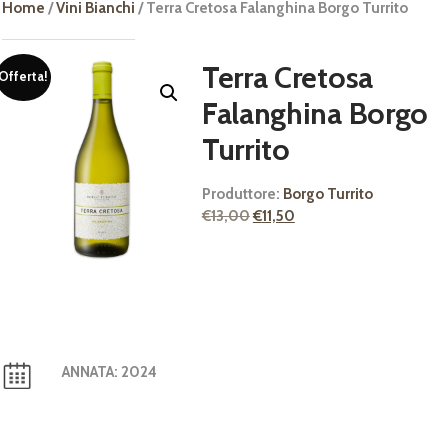
Home
/
Vini Bianchi
/ Terra Cretosa Falanghina Borgo Turrito
Terra Cretosa
Offerta!
Falanghina Borgo
Turrito
Produttore:
Borgo Turrito
Il
Il
€
13,00
€
11,50
prezzo
prezzo
originale
attuale
era:
è:
€13,00.
€11,50.
ANNATA
: 2024