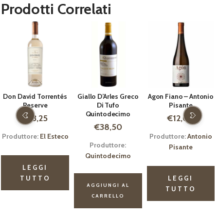
Prodotti Correlati
Off
tés
Giallo D’Arles Greco
Agon Fiano – Antonio
Adelphòs Verde
Di Tufo
Pisante
Vivo – Angiuli Do
Quintodecimo
Il
€
12,00
€
8,5
€
12,00
€
38,50
prezz
teco
Produttore:
Antonio
Produttore:
Angi
origin
Produttore:
Pisante
Donato
era:
Quintodecimo
€12,0
AGGIUNGI AL
LEGGI
AGGIUNGI AL
CARRELLO
TUTTO
CARRELLO