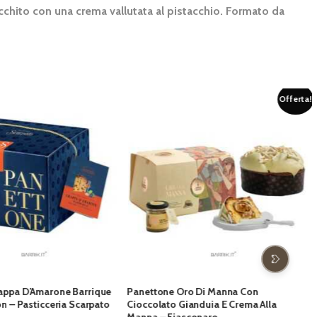
icchito con una crema vallutata al pistacchio. Formato da
Offerta!
O
one Oro Di Manna Con
Il Bria Zagara Pasticceria Bonci
lato Gianduia E Crema Alla
Il
Il
€
25,00
€
29,00
– Fiasconaro