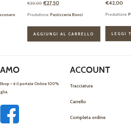
€
42,00
€
42,0
ezzo
Produttore:
Pasticceria Scarpato
eria Bonci
tuale
Produt
7,50.
LEGGI TUTTO
L CARRELLO
LE
SIAMO
ACCOUNT
Shop – è il portale Online 100%
Tracciatura
glia.
Carrello
Completa ordine