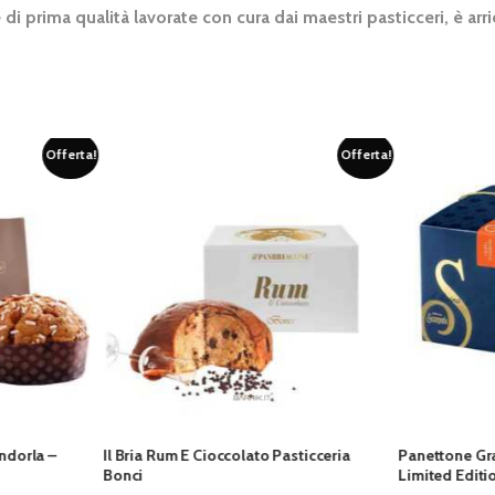
 prima qualità lavorate con cura dai maestri pasticceri, è arr
Offerta!
lato Pasticceria
Panettone Grappa D’Amarone Barrique
Panett
Limited Edition – Pasticceria Scarpato
Ciocco
Manna 