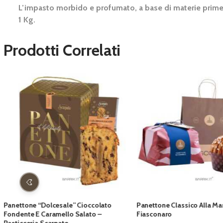
L’impasto morbido e profumato, a base di materie prime di
1 Kg.
Prodotti Correlati
Offerta!
o
Panettone Classico Alla Mandorla –
Il Bria Rum E Ciocco
Fiasconaro
Bonci