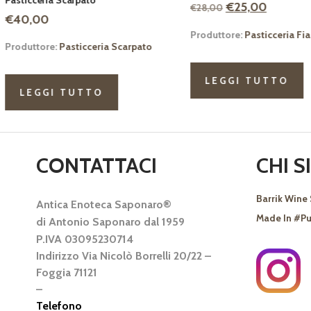
Il
Il
Il
Il
€
25,00
€
27,50
€
28,00
€
30,00
prezzo
prezzo
prezzo
pr
Produttore:
Pasticceria Fiasconaro
Produttore:
Pasticc
originale
attuale
originale
at
era:
è:
era:
è:
€28,00.
€25,00.
€30,00.
€2
LEGGI TUTTO
AGGIUNGI A
CONTATTACI
CHI 
Barrik Wine 
Antica Enoteca Saponaro®
Made In #Pu
di Antonio Saponaro dal 1959
P.IVA 03095230714
Indirizzo Via Nicolò Borrelli 20/22 –
Foggia 71121
–
Telefono