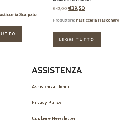
prezzo
prezzo
Il
Il
€
39,50
0
Produttore:
Pasticceria Bonci
originale
attuale
prezzo
prezzo
era:
è:
tore:
Pasticceria Fiasconaro
originale
attuale
€29,00.
€25,00.
era:
è:
LEGGI TUTTO
€42,00.
€39,50.
GGI TUTTO
ASSISTENZA
Assistenza clienti
Privacy Policy
Cookie e Newsletter